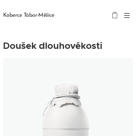
Koberce Tábor-Měšice
Doušek dlouhověkosti